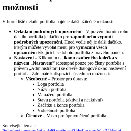
možnosti
V horní liště detailu portfolia najdete další užitečné možnosti:
Ovládání podrobných upozornění
– V pravém horním rohu
detailu portfolia je tlačítko pro
zapnutí nebo vypnutí
podrobných upozornění
. Hned vedle něj je další tlačítko,
kterým můžete vyvolat menu pro
vymazání všech
upozornění
týkajících se tohoto portfolia z pravého panelu.
Nastavení
– Kliknutím na
ikonu ozubeného kolečka s
názvem „Nastavení“
(dostupné pouze pro členy portfolia s
právem „Administrátor“) se otevře dialogové okno nastavení
portfolia. Zde máte k dispozici následující možnosti:
Všeobecné
– Prostor pro úpravu:
Loga portfolia
Názvu portfolia
Manažera portfolia
Stavu portfolia (aktivní a neaktivní)
Začátku a konce portfolia
Viditelnosti portfolia
Členové
– Místo pro úpravu členů portfolia.
Související témata
Podrobná upozornění a další možnosti
Záložky portfolia
Základní