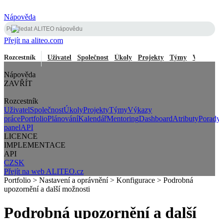
Nápověda
Přejít na aliteo.com
Rozcestník
Uživatel
Společnost
Úkoly
Projekty
Týmy
Výkazy 
Nápověda
ZAVŘÍT
Rozcestník
Uživatel
Společnost
Úkoly
Projekty
Týmy
Výkazy
práce
Portfolio
Plánování
Kalendář
Mentoring
Dashboard
Atributy
Porad
panel
API
LICENCE
IMPLEMENTACE
API
CZ
SK
Přejít na web ALITEO.cz
Portfolio > Nastavení a oprávnění > Konfigurace > Podrobná
upozornění a další možnosti
Podrobná upozornění a další