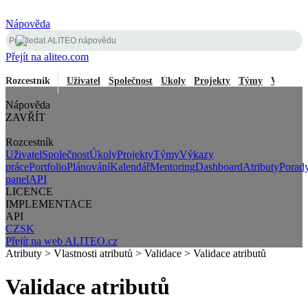
Nápověda
Přejít na aliteo.com
Rozcestník
Uživatel
Společnost
Úkoly
Projekty
Týmy
Výkazy 
Nápověda
ZAVŘÍT
Rozcestník
Uživatel
Společnost
Úkoly
Projekty
Týmy
Výkazy
práce
Portfolio
Plánování
Kalendář
Mentoring
Dashboard
Atributy
Porad
panel
API
LICENCE
IMPLEMENTACE
API
CZ
SK
Přejít na web ALITEO.cz
Atributy > Vlastnosti atributů > Validace > Validace atributů
Validace atributů