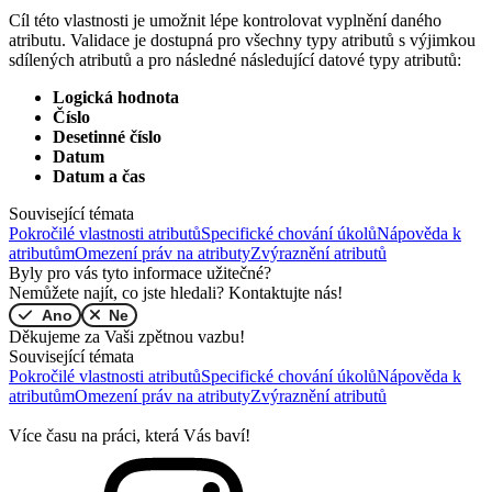
Cíl této vlastnosti je umožnit lépe kontrolovat vyplnění daného
atributu. Validace je dostupná pro všechny typy atributů s výjimkou
sdílených atributů a pro následné následující datové typy atributů:
Logická hodnota
Číslo
Desetinné číslo
Datum
Datum a čas
Související témata
Pokročilé vlastnosti atributů
Specifické chování úkolů
Nápověda k
atributům
Omezení práv na atributy
Zvýraznění atributů
Byly pro vás tyto informace užitečné?
Nemůžete najít, co jste hledali? Kontaktujte nás!
Ano
Ne
Děkujeme za Vaši zpětnou vazbu!
Související témata
Pokročilé vlastnosti atributů
Specifické chování úkolů
Nápověda k
atributům
Omezení práv na atributy
Zvýraznění atributů
Více času na práci, která Vás baví!