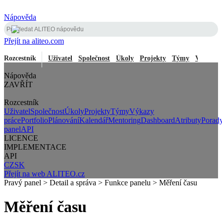
Nápověda
Přejít na aliteo.com
Rozcestník
Uživatel
Společnost
Úkoly
Projekty
Týmy
Výkazy 
Nápověda
ZAVŘÍT
Rozcestník
Uživatel
Společnost
Úkoly
Projekty
Týmy
Výkazy
práce
Portfolio
Plánování
Kalendář
Mentoring
Dashboard
Atributy
Porad
panel
API
LICENCE
IMPLEMENTACE
API
CZ
SK
Přejít na web ALITEO.cz
Pravý panel > Detail a správa > Funkce panelu > Měření času
Měření času