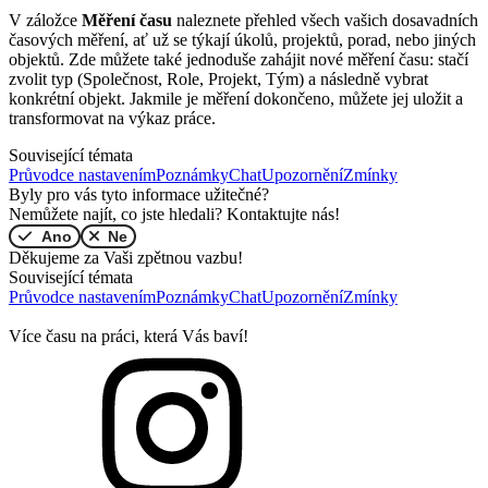
V záložce
Měření času
naleznete přehled všech vašich dosavadních
časových měření, ať už se týkají úkolů, projektů, porad, nebo jiných
objektů. Zde můžete také jednoduše zahájit nové měření času: stačí
zvolit typ (Společnost, Role, Projekt, Tým) a následně vybrat
konkrétní objekt. Jakmile je měření dokončeno, můžete jej uložit a
transformovat na výkaz práce.
Související témata
Průvodce nastavením
Poznámky
Chat
Upozornění
Zmínky
Byly pro vás tyto informace užitečné?
Nemůžete najít, co jste hledali? Kontaktujte nás!
Ano
Ne
Děkujeme za Vaši zpětnou vazbu!
Související témata
Průvodce nastavením
Poznámky
Chat
Upozornění
Zmínky
Více času na práci, která Vás baví!